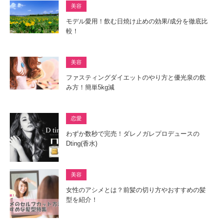
美容
モデル愛用！飲む日焼け止めの効果/成分を徹底比
較！
美容
ファスティングダイエットのやり方と優光泉の飲
み方！簡単5kg減
恋愛
わずか数秒で完売！ダレノガレプロデュースの
Dting(香水)
美容
女性のアシメとは？前髪の切り方やおすすめの髪
型を紹介！