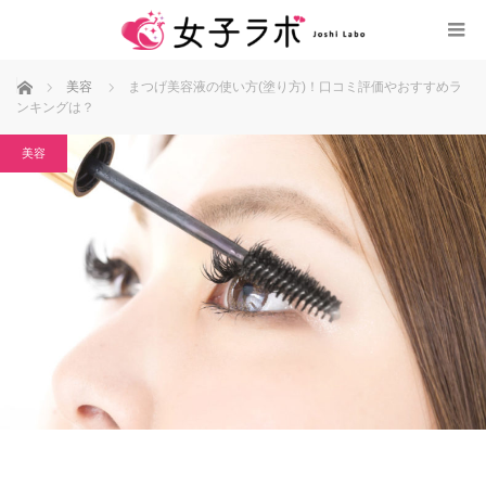
ホーム
美容
まつげ美容液の使い方(塗り方)！口コミ評価やおすすめラ
ンキングは？
美容