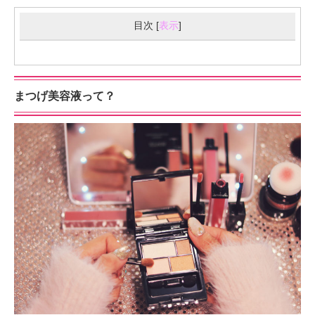
目次
[
表示
]
まつげ美容液って？